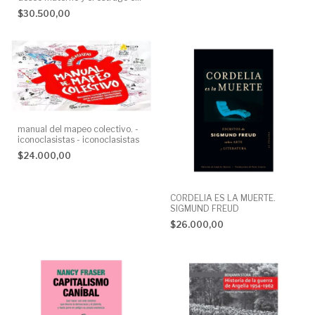
la relaci.n madr maria soledad
$30.500,00
miloz maria soledad letra viva
None
manual del mapeo colectivo. -
iconoclasistas - iconoclasistas
$24.000,00
CORDELIA ES LA MUERTE.
SIGMUND FREUD
$26.000,00