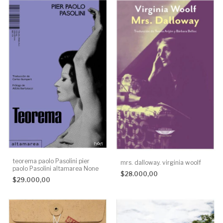
teorema paolo Pasolini pier
mrs. dalloway. virginia woolf
paolo Pasolini altamarea None
$28.000,00
$29.000,00