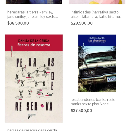
heredarás la tierra - smiley,
intimidades (narrativa sexto
jane smiley jane smiley sexto
piso) - kitamura, katie kitamura
piso None
satoshi kitamura sexto piso
$38.500,00
$29.500,00
None
los abandonos banks rosie
banks sexto piso None
$37.500,00
perras de reserva de la cerda