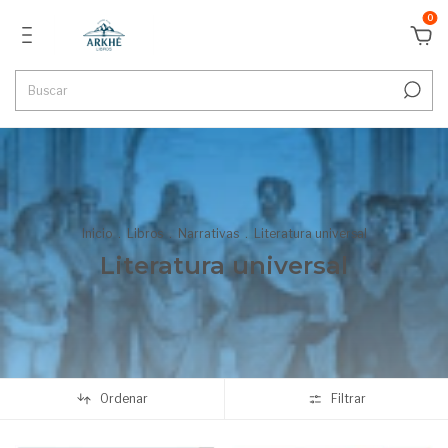
0
Inicio
.
Libros
.
Narrativas
.
Literatura universal
Literatura universal
Ordenar
Filtrar