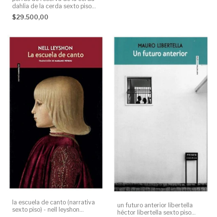
dahlia de la cerda sexto piso
None
$29.500,00
la escuela de canto (narrativa
un futuro anterior libertella
sexto piso) - nell leyshon
héctor libertella sexto piso
leyshon nell leyshon sexto piso