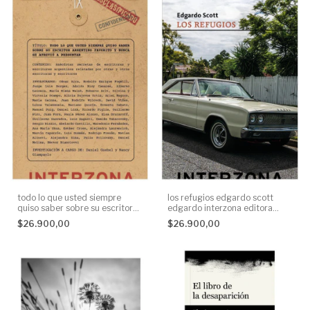
todo lo que usted siempre
los refugios edgardo scott
quiso saber sobre su escritor
edgardo interzona editora
argentino favorito daniel
None
$26.900,00
$26.900,00
guebel daniel interzona editora
None