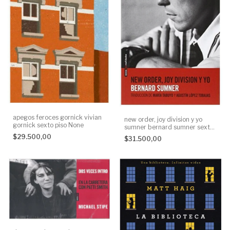
apegos feroces gornick vivian
new order, joy division y yo
gornick sexto piso None
sumner bernard sumner sexto
piso None
$29.500,00
$31.500,00