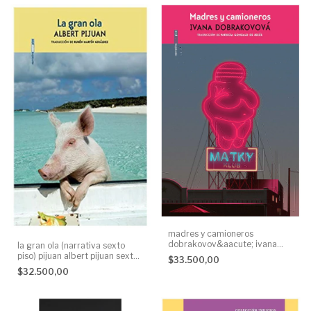
madres y camioneros
dobrakovov&aacute; ivana
la gran ola (narrativa sexto
dobrakovov&aacute; sexto
piso) pijuan albert pijuan sexto
$33.500,00
piso None
piso None
$32.500,00