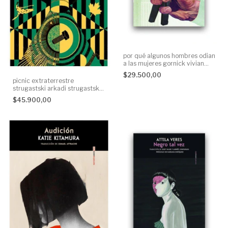
por qué algunos hombres odian
a las mujeres gornick vivian
gornick sexto piso None
$29.500,00
picnic extraterrestre
strugastski arkadi strugastski
sexto piso None
$45.900,00