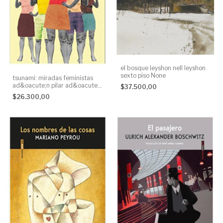
el bosque leyshon nell leyshon
sexto piso None
tsunami: miradas feministas
ad&oacute;n pilar ad&oacute;n
$37.500,00
sexto piso None
$26.300,00