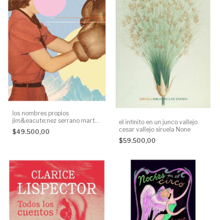
los nombres propios
jim&eacute;nez serrano marta
el infinito en un junco vallejo
jim&eacute;nez serrano sexto
cesar vallejo siruela None
$49.500,00
piso None
$59.500,00