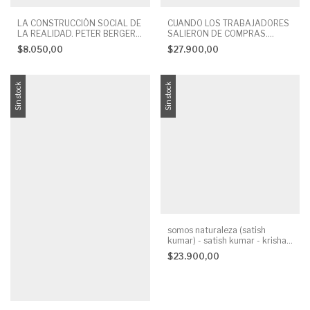
LA CONSTRUCCIÓN SOCIAL DE
CUANDO LOS TRABAJADORES
LA REALIDAD. PETER BERGER
SALIERON DE COMPRAS.
Y THOMAS LUCKMANN
NATALIA MILANESIO
$8.050,00
$27.900,00
Sin stock
Sin stock
somos naturaleza (satish
kumar) - satish kumar - krishan
kumar
$23.900,00