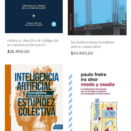
retórica. descifra el código de
las instituciones invisibles
la comunicación borch
pierre rosanvallon
Michalsen
$26.900,00
$34.900,00