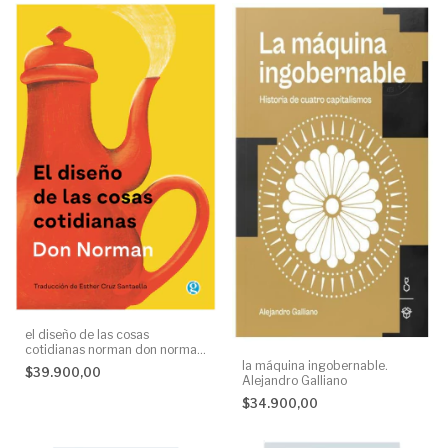
el diseño de las cosas
cotidianas norman don norman
ediciones godot None
la máquina ingobernable.
$39.900,00
Alejandro Galliano
$34.900,00