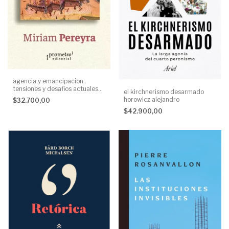
agencia y emancipacion .
tensiones y desafios actuales
el kirchnerismo desarmado
en teoria social. Myriam
horowicz alejandro
$32.700,00
Pereyra
$42.900,00