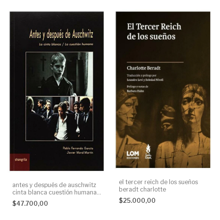
el tercer reich de los sueños
antes y después de auschwitz
beradt charlotte
cinta blanca cuestión humana
ferrando garcía javier ferrando
$25.000,00
$47.700,00
garcía