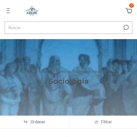
0
Inicio
.
Libros
.
Ciencias Sociales
.
Sociología
Sociología
Ordenar
Filtrar