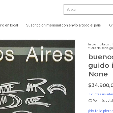
ro en local
Suscripción mensual con envío a todo el país
Gi
Inicio
.
Libros
.
fuera de serie gu
buenos
guido 
None
$34.900,
3
cuotas sin int
Ver más detal
¡No te lo pierda