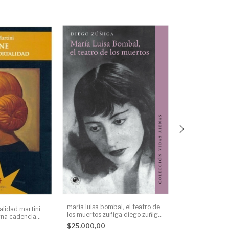
maría luisa bombal, el teatro de
rtalidad martini
los muertos zuñiga diego zuñiga
erna cadencia
ruiz. entrevista
udp None
filmografía com
$25.000,00