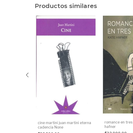
Productos similares
ria morir. una
romance en tres 
cine martini juan martini eterna
o nacional
hafner
cadencia None
buch esteban