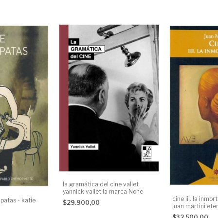
la gramática del cine vallet
yannick vallet la marca None
cine iii. la inmo
patas - katie
$29.900,00
juan martini et
None
$32.500,00