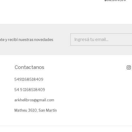
ate y recibí nuestras novedades
Contactanos
5491168518409
54 9 1168518409
arkhelibros@gmail.com
Matheu 3610, San Martín