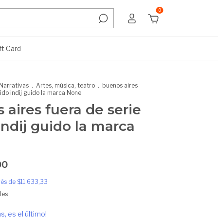
0
ft Card
Narrativas
.
Artes, música, teatro
.
buenos aires
ido indij guido la marca None
 aires fuera de serie
indij guido la marca
00
erés de
$11.633,33
les
s, es el último!