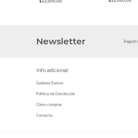
$32.000,00
$32.500,00
encia None
Newsletter
Registr
Info adicional
Quiénes Somos
Política de Devolución
Cómo comprar
Contacto