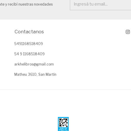
ate y recibí nuestras novedades
Contactanos
5491168518409
54 9 1168518409
arkhelibros@gmail.com
Matheu 3610, San Martín