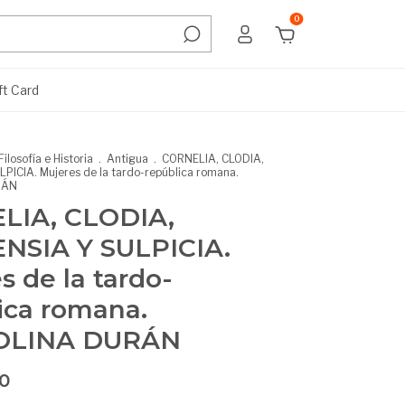
0
ft Card
Filosofía e Historia
.
Antigua
.
CORNELIA, CLODIA,
PICIA. Mujeres de la tardo-república romana.
RÁN
LIA, CLODIA,
NSIA Y SULPICIA.
s de la tardo-
ica romana.
OLINA DURÁN
00