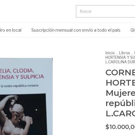
ro en local
Suscripción mensual con envío a todo el país
Gi
Inicio
.
Libros
.
HORTENSIA Y SUL
L.CAROLINA DU
CORNE
HORTE
Mujere
repúbl
L.CAR
$10.000,