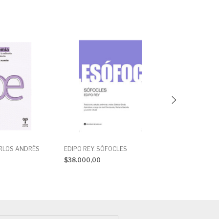
ARLOS ANDRÉS
EDIPO REY. SÓFOCLES
DE LO QUE NO E
NATURALEZA. 
$38.000,00
LEONTINOS
$35.100,00