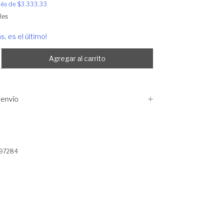
erés de
$3.333,33
les
s, es el último!
envío
97284