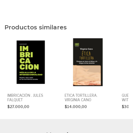
Productos similares
IMBRICACIÓN . JULES
ETICA TORTILLERA.
GUERR
FALQUET
VIRGINIA CANO
WITTI
$27.000,00
$14.000,00
$30.