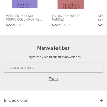
MERECEMOS COMO
LA LUCIDEZ. MATÍAS
DESES
MÍNIMO QUE UN PORTAL
MENDEZ
ESTÉV
SE ABRA. ZAIRA NOFAL
$22.300,00
$22.300,00
$25.
Newsletter
Registrate y recibí nuestras novedades
Info adicional