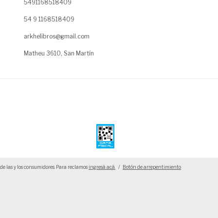
5491168518409
54 9 1168518409
arkhelibros@gmail.com
Matheu 3610, San Martín
de las y los consumidores. Para reclamos
ingresá acá.
/
Botón de arrepentimiento