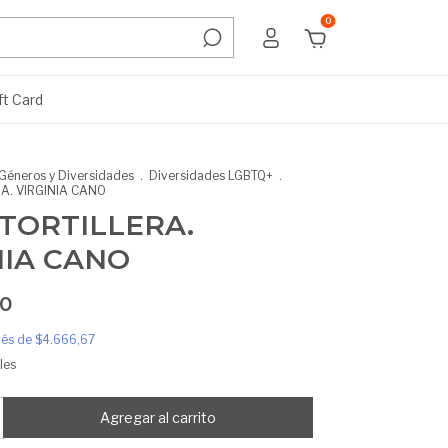
0
ft Card
Géneros y Diversidades
.
Diversidades LGBTQ+
.
RA. VIRGINIA CANO
 TORTILLERA.
NIA CANO
00
erés de
$4.666,67
les