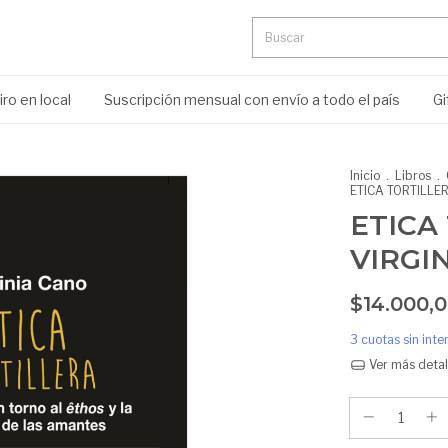
ro en local
Suscripción mensual con envío a todo el país
Gi
Inicio
.
Libros
.
ETICA TORTILLE
ETICA
VIRGI
$14.000,
3
cuotas sin int
Ver más detal