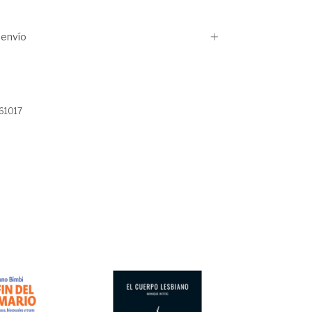
envío
61017