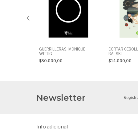
 LA E.S.I.
GUERRILLERAS. MONIQUE
CORTAR CEBOLL
ZOLI-
WITTIG
BALSKI
USKY
$30.000,00
$14.000,00
Newsletter
Registr
Info adicional