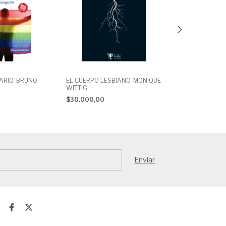
MARIO. BRUNO
EL CUERPO LESBIANO. MONIQUE
NO SOY UN BO
WITTIG
TAMPOCO AND
PUNTILLAS. A
$30.000,00
$22.000,00
SARDÁ- SILVA