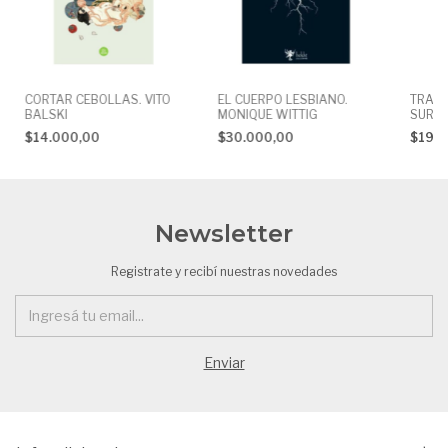
CORTAR CEBOLLAS. VITO
EL CUERPO LESBIANO.
TRAMA
BALSKI
MONIQUE WITTIG
SUR. 
GRAMM
$14.000,00
$30.000,00
$19.
TREBI
Newsletter
Registrate y recibí nuestras novedades