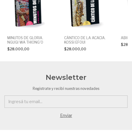
MINUTOS DE GLORIA.
CÁNTICO DE LA ACACIA.
ABIGA
NGUGI WA THIONG´O
KOSSI EFOUI
$28.
$28.000,00
$28.000,00
Newsletter
Registrate y recibí nuestras novedades