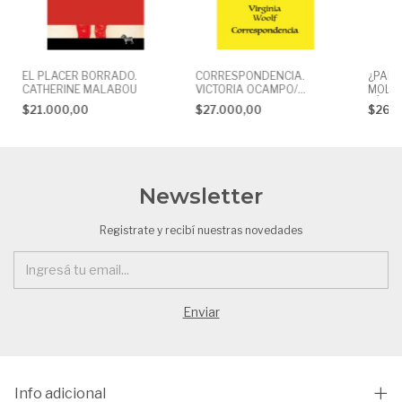
EL PLACER BORRADO.
CORRESPONDENCIA.
¿PARA
CATHERINE MALABOU
VICTORIA OCAMPO/
MOLES
VIRGINIA WOOLF
OÍR N
$21.000,00
$27.000,00
$26.
SELIM
SUSAN
Newsletter
Registrate y recibí nuestras novedades
Info adicional