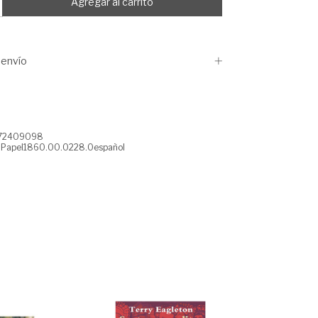
envío
872409098
dPapel1860.00.0228.0español