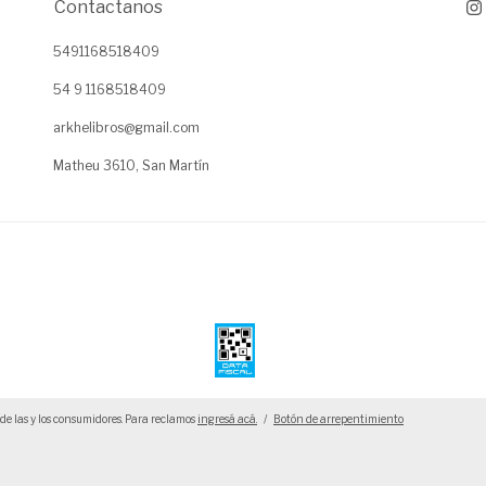
Contactanos
5491168518409
54 9 1168518409
arkhelibros@gmail.com
Matheu 3610, San Martín
de las y los consumidores. Para reclamos
ingresá acá.
/
Botón de arrepentimiento