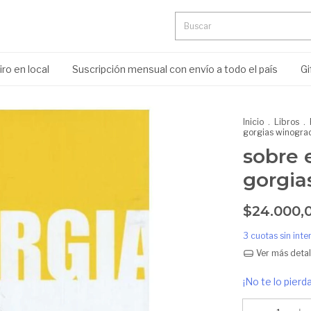
ro en local
Suscripción mensual con envío a todo el país
Gi
Inicio
.
Libros
.
gorgias winogra
sobre 
gorgia
$24.000,
3
cuotas sin int
Ver más detal
¡No te lo pierda