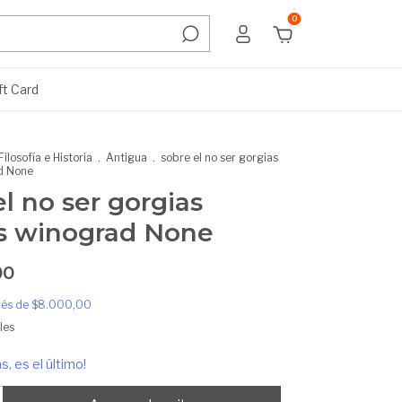
0
ft Card
Filosofía e Historia
.
Antigua
.
sobre el no ser gorgias
d None
el no ser gorgias
s winograd None
00
erés de
$8.000,00
les
s, es el último!