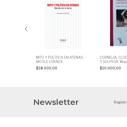
 O DE LA
MITO Y POLÍTICA EN ATENAS. .
CORNELIA, CLOD
ORGIAS DE
NICOLE LORAUX
Y SULPICIA. Muje
república roman
$38.000,00
$10.000,00
DURÁN
Newsletter
Registr