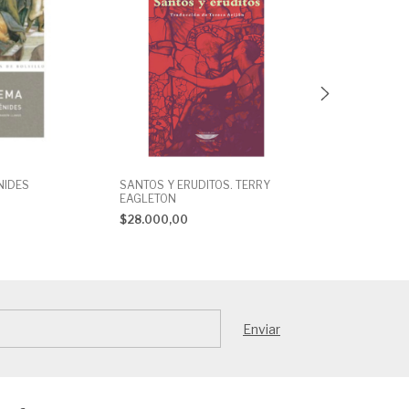
NIDES
SANTOS Y ERUDITOS. TERRY
SOBRE EL NO S
EAGLETON
$18.000,00
$28.000,00